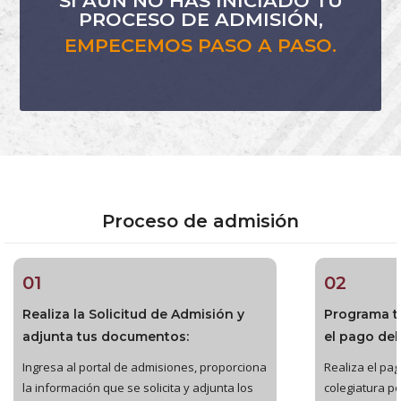
SI AÚN NO HAS INICIADO TU
PROCESO DE ADMISIÓN,
EMPECEMOS PASO A PASO.
Proceso de admisión
01
02
Realiza la Solicitud de Admisión y
Programa t
adjunta tus documentos:
el pago del
Ingresa al portal de admisiones, proporciona
Realiza el pago
la información que se solicita y adjunta los
colegiatura po