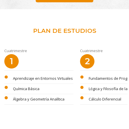
PLAN DE ESTUDIOS
Cuatrimestre
Cuatrimestre
1
2
circle
circle
Aprendizaje en Entornos Virtuales
Fundamentos de Prog
circle
circle
Química Básica
Lógica y Filosofía de la
circle
circle
Álgebra y Geometría Analítica
Cálculo Diferencial