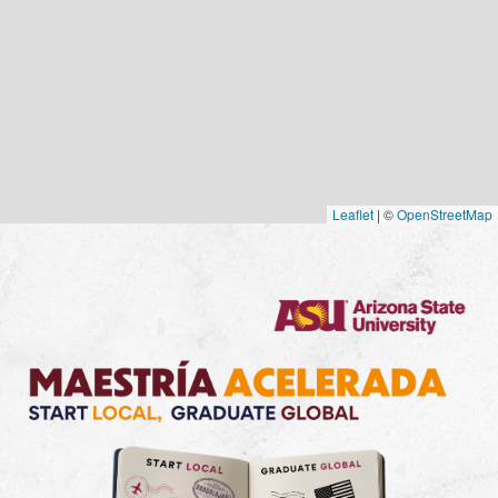
Leaflet
|
©
OpenStreetMap