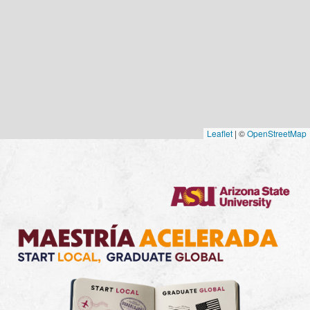
Leaflet
|
©
OpenStreetMap