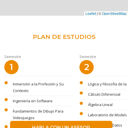
Leaflet
|
©
OpenStreetMap
PLAN DE ESTUDIOS
Semestre
Semestre
1
2
circle
circle
Inmersión a la Profesión y Su
Lógica y Filosofía de la
Contexto
circle
Cálculo Diferencial
circle
Ingeniería en Software
circle
Álgebra Lineal
circle
Fundamentos de Dibujo Para
circle
Laboratorio de Model
Videojuegos
circle
Estructura de Datos
circle
HABLA CON UN ASESOR
Fundamentos de Programación