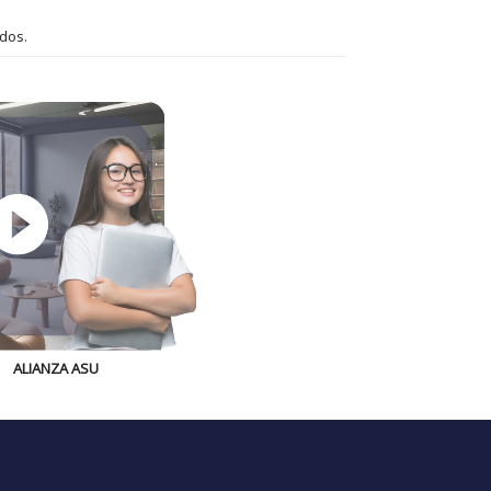
idos.
ALIANZA ASU