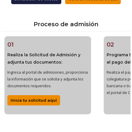
Proceso de admisión
01
02
Realiza la Solicitud de Admisión y
Programa t
adjunta tus documentos:
el pago del
Ingresa al portal de admisiones, proporciona
Realiza el pago
la información que se solicita y adjunta los
colegiatura po
documentos requeridos.
bancaria o tr
el portal de C
Inicia tu solicitud aquí