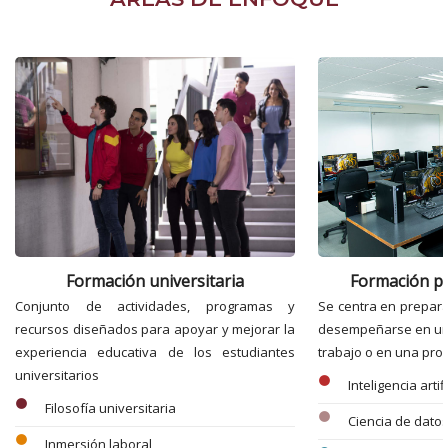
Formación universitaria
Formación pr
Conjunto de actividades, programas y
Se centra en prepara
recursos diseñados para apoyar y mejorar la
desempeñarse en un 
experiencia educativa de los estudiantes
trabajo o en una prof
universitarios
circle
Inteligencia artifi
circle
Filosofía universitaria
circle
Ciencia de dato
circle
Inmersión laboral