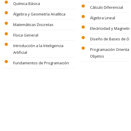
circle
Química Básica
circle
Cálculo Diferencial
circle
Álgebra y Geometría Analítica
circle
Álgebra Lineal
circle
Matemáticas Discretas
circle
Electricidad y Magneti
circle
Física General
circle
Diseño de Bases de D
circle
Introducción a la Inteligencia
circle
Programación Orienta
Artificial
Objetos
circle
Fundamentos de Programación