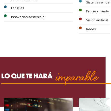
circle
Sistemas embeb
circle
Lenguas
circle
Procesamiento
circle
Innovación sostenible
circle
Visión artificial
circle
Redes