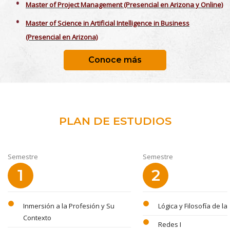
Master of Project Management (Presencial en Arizona y Online)
Master of Science in Artificial Intelligence in Business
(Presencial en Arizona)
Conoce más
PLAN DE ESTUDIOS
Semestre
Semestre
1
2
circle
circle
Inmersión a la Profesión y Su
Lógica y Filosofía de la
Contexto
circle
Redes I