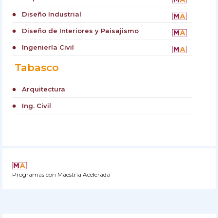
Diseño Industrial
circle
Diseño de Interiores y Paisajismo
circle
Ingeniería Civil
circle
Tabasco
Arquitectura
circle
Ing. Civil
circle
Programas con Maestría Acelerada