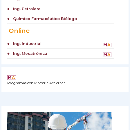
Ing. Petrolera
circle
Químico Farmacéutico Biólogo
circle
Online
Ing. Industrial
circle
Ing. Mecatrónica
circle
Programas con Maestría Acelerada