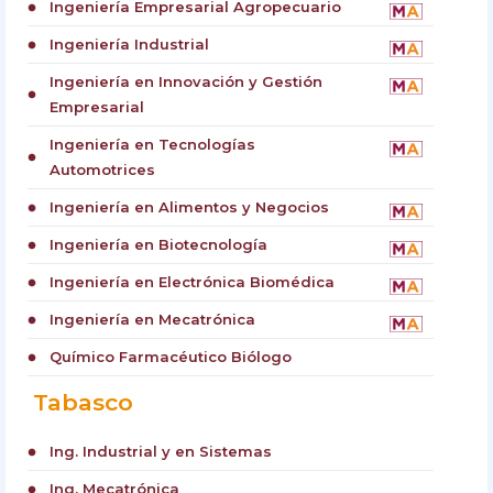
Ingeniería Empresarial Agropecuario
circle
Ingeniería Industrial
circle
Ingeniería en Innovación y Gestión
circle
Empresarial
Ingeniería en Tecnologías
circle
Automotrices
Ingeniería en Alimentos y Negocios
circle
Ingeniería en Biotecnología
circle
Ingeniería en Electrónica Biomédica
circle
Ingeniería en Mecatrónica
circle
Químico Farmacéutico Biólogo
circle
Tabasco
Ing. Industrial y en Sistemas
circle
Ing. Mecatrónica
circle