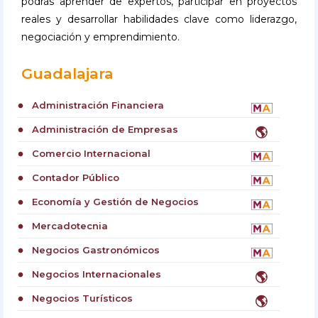
podrás aprender de expertos, participar en proyectos
reales y desarrollar habilidades clave como liderazgo,
negociación y emprendimiento.
Guadalajara
Administración Financiera
circle
Administración de Empresas
🌎
circle
Comercio Internacional
circle
Contador Público
circle
Economía y Gestión de Negocios
circle
Mercadotecnia
circle
Negocios Gastronómicos
circle
Negocios Internacionales
🌎
circle
Negocios Turísticos
🌎
circle