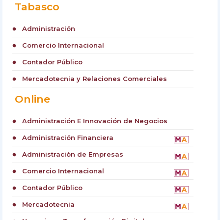
Tabasco
Administración
circle
Comercio Internacional
circle
Contador Público
circle
Mercadotecnia y Relaciones Comerciales
circle
Online
Administración E Innovación de Negocios
circle
Administración Financiera
circle
Administración de Empresas
circle
Comercio Internacional
circle
Contador Público
circle
Mercadotecnia
circle