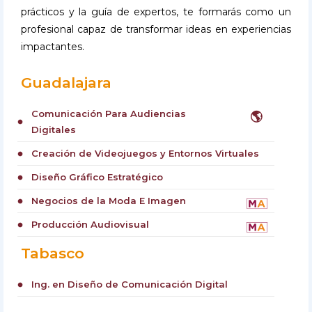
prácticos y la guía de expertos, te formarás como un
profesional capaz de transformar ideas en experiencias
impactantes.
Guadalajara
Comunicación Para Audiencias
🌎
circle
Digitales
Creación de Videojuegos y Entornos Virtuales
circle
Diseño Gráfico Estratégico
circle
Negocios de la Moda E Imagen
circle
Producción Audiovisual
circle
Tabasco
Ing. en Diseño de Comunicación Digital
circle