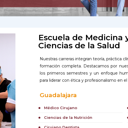
Escuela de Medicina 
Ciencias de la Salud
Nuestras carreras integran teoría, práctica cl
formación completa. Destacamos por nuest
los primeros semestres y un enfoque huma
para liderar con ética y profesionalismo en el
Guadalajara
Médico Cirujano
circle
cir
Ciencias de la Nutrición
circle
cir
Cirujano Dentista
circle