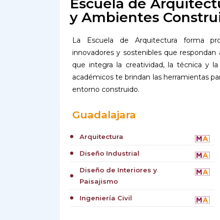
Escuela de Arquitect
y Ambientes Constru
La Escuela de Arquitectura forma pro
innovadores y sostenibles que respondan 
que integra la creatividad, la técnica y l
académicos te brindan las herramientas para 
entorno construido.
Guadalajara
Arquitectura
circle
Diseño Industrial
circle
Diseño de Interiores y
circle
Paisajismo
Ingeniería Civil
circle