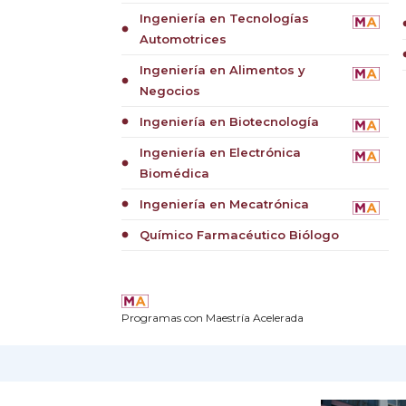
Ingeniería en Tecnologías
cir
circle
Automotrices
cir
Ingeniería en Alimentos y
circle
Negocios
Ingeniería en Biotecnología
circle
Ingeniería en Electrónica
circle
Biomédica
Ingeniería en Mecatrónica
circle
Químico Farmacéutico Biólogo
circle
Programas con Maestría Acelerada