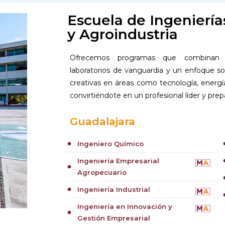
Escuela de Ingeniería
y Agroindustria
Ofrecemos programas que combinan co
laboratorios de vanguardia y un enfoque sos
creativas en áreas como tecnología, energía
convirtiéndote en un profesional líder y pre
Guadalajara
Ingeniero Químico
circle
cir
Ingeniería Empresarial
cir
circle
Agropecuario
cir
Ingeniería Industrial
circle
cir
Ingeniería en Innovación y
circle
Gestión Empresarial