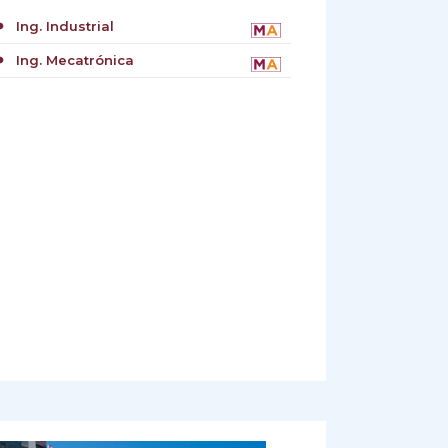
Ing. Industrial
cle
Ing. Mecatrónica
cle