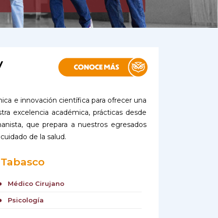
y
ínica e innovación científica para ofrecer una
ra excelencia académica, prácticas desde
nista, que prepara a nuestros egresados
 cuidado de la salud.
Tabasco
Médico Cirujano
cle
Psicología
cle