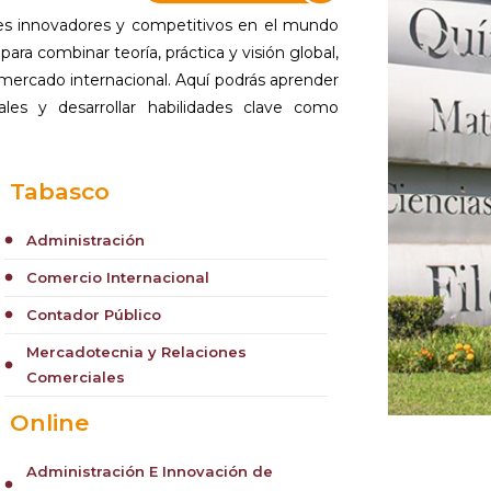
res innovadores y competitivos en el mundo
ra combinar teoría, práctica y visión global,
 mercado internacional. Aquí podrás aprender
ales y desarrollar habilidades clave como
Tabasco
Administración
circle
Comercio Internacional
circle
Contador Público
circle
Mercadotecnia y Relaciones
circle
Comerciales
Online
Administración E Innovación de
circle