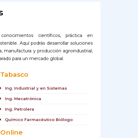
s
nocimientos científicos, práctica en
tenible. Aquí podrás desarrollar soluciones
, manufactura y producción agroindustrial,
parado para un mercado global.
Tabasco
Ing. Industrial y en Sistemas
cle
Ing. Mecatrónica
cle
Ing. Petrolera
cle
Químico Farmacéutico Biólogo
cle
Online