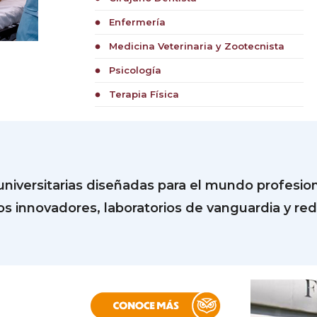
Enfermería
circle
Medicina Veterinaria y Zootecnista
circle
Psicología
circle
Terapia Física
circle
universitarias diseñadas para el mundo profesion
s innovadores, laboratorios de vanguardia y red