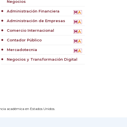
Negocios
Administración Financiera
circle
Administración de Empresas
circle
Comercio Internacional
circle
Contador Público
circle
Mercadotecnia
circle
Negocios y Transformación Digital
circle
ncia académica en Estados Unidos.