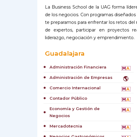
La Business School de la UAG forma líde
de los negocios. Con programas diseñados pa
te preparamos para enfrentar los retos del
de expertos, participar en proyectos re
liderazgo, negociación y emprendimiento.
Guadalajara
Administración Financiera
circle
Administración de Empresas
🌎
circle
Comercio Internacional
circle
Contador Público
circle
Economía y Gestión de
circle
Negocios
Mercadotecnia
circle
Negocios Gastronómicos
circle