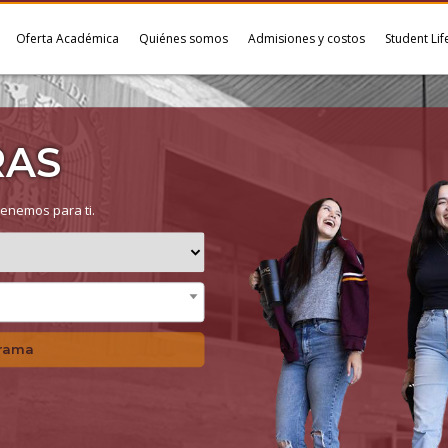
Oferta Académica
Quiénes somos
Admisiones y costos
Student Lif
RAS
enemos para ti.
grama