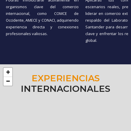
Podrás involucrarte activamente en
Aplicarás tus cono
organismos clave del comercio
escenarios reales, pre
internacional, como COMCE de
liderar en comercio exter
Occidente, AMECE y CONACI, adquiriendo
respaldo del Laborator
experiencia directa y conexiones
Santander para desarrol
profesionales valiosas.
clave y enfrentar los re
global.
+
EXPERIENCIAS
−
INTERNACIONALES