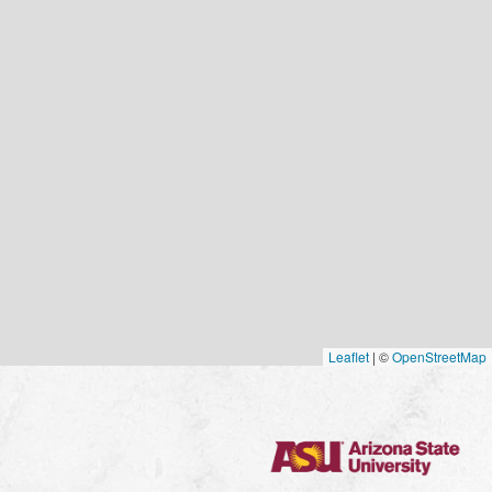
Leaflet
|
©
OpenStreetMap