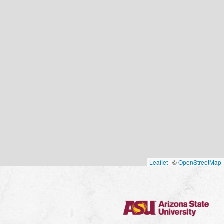
Leaflet
|
©
OpenStreetMap