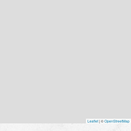
Leaflet
|
©
OpenStreetMap