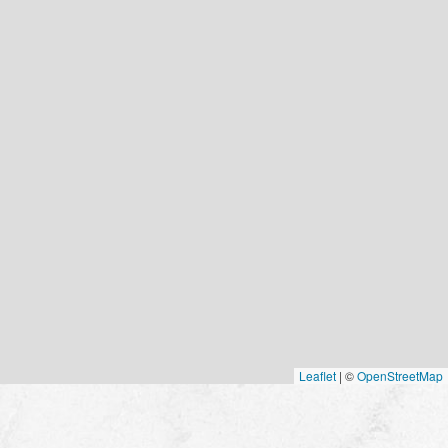
Leaflet
|
©
OpenStreetMap