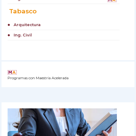
Tabasco
Arquitectura
circle
Ing. Civil
circle
Programas con Maestría Acelerada