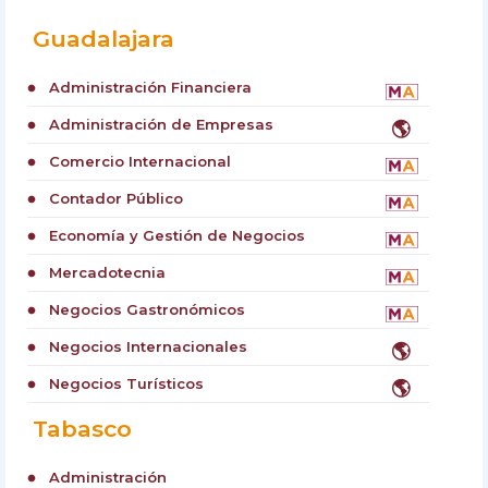
Guadalajara
Administración Financiera
circle
Administración de Empresas
🌎
circle
Comercio Internacional
circle
Contador Público
circle
Economía y Gestión de Negocios
circle
Mercadotecnia
circle
Negocios Gastronómicos
circle
Negocios Internacionales
🌎
circle
Negocios Turísticos
🌎
circle
Tabasco
Administración
circle