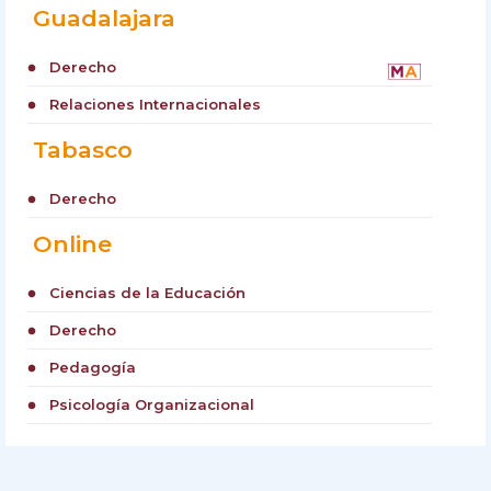
Guadalajara
Derecho
circle
Relaciones Internacionales
circle
Tabasco
Derecho
circle
Online
Ciencias de la Educación
circle
Derecho
circle
Pedagogía
circle
Psicología Organizacional
circle