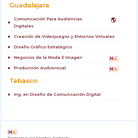
Guadalajara
Comunicación Para Audiencias
🌎
circle
Digitales
Creación de Videojuegos y Entornos Virtuales
circle
Diseño Gráfico Estratégico
circle
Negocios de la Moda E Imagen
circle
Producción Audiovisual
circle
Tabasco
Ing. en Diseño de Comunicación Digital
circle
Programas con Maestría Acelerada