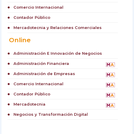
Comercio Internacional
circle
Contador Público
circle
Mercadotecnia y Relaciones Comerciales
circle
Online
Administración E Innovación de Negocios
circle
Administración Financiera
circle
Administración de Empresas
circle
Comercio Internacional
circle
Contador Público
circle
Mercadotecnia
circle
Negocios y Transformación Digital
circle