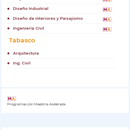
Diseño Industrial
circle
Diseño de Interiores y Paisajismo
circle
Ingeniería Civil
circle
Tabasco
Arquitectura
circle
Ing. Civil
circle
Programas con Maestría Acelerada