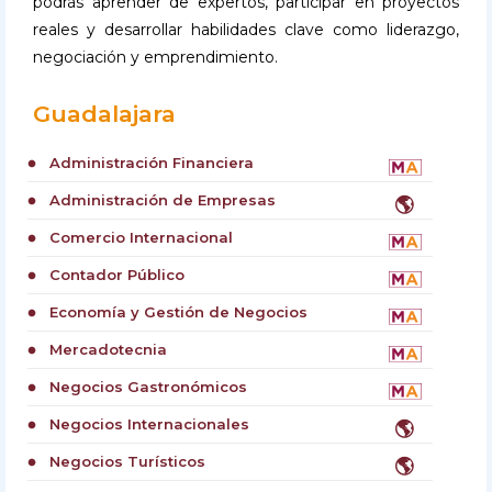
podrás aprender de expertos, participar en proyectos
reales y desarrollar habilidades clave como liderazgo,
negociación y emprendimiento.
Guadalajara
Administración Financiera
circle
Administración de Empresas
🌎
circle
Comercio Internacional
circle
Contador Público
circle
Economía y Gestión de Negocios
circle
Mercadotecnia
circle
Negocios Gastronómicos
circle
Negocios Internacionales
🌎
circle
Negocios Turísticos
🌎
circle