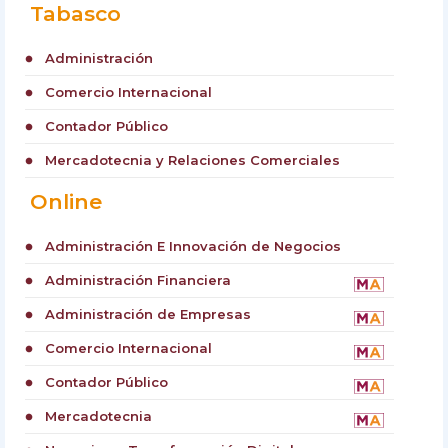
Tabasco
Administración
circle
Comercio Internacional
circle
Contador Público
circle
Mercadotecnia y Relaciones Comerciales
circle
Online
Administración E Innovación de Negocios
circle
Administración Financiera
circle
Administración de Empresas
circle
Comercio Internacional
circle
Contador Público
circle
Mercadotecnia
circle