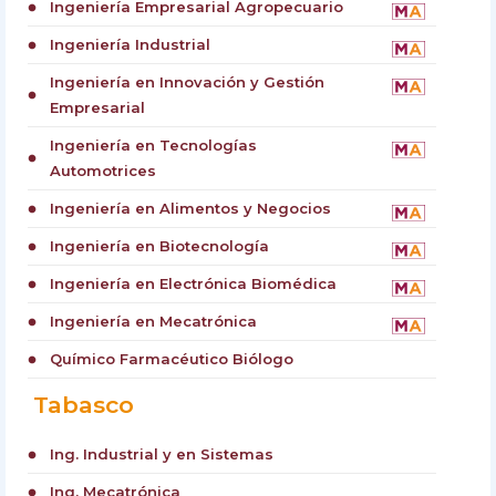
Ingeniería Empresarial Agropecuario
circle
Ingeniería Industrial
circle
Ingeniería en Innovación y Gestión
circle
Empresarial
Ingeniería en Tecnologías
circle
Automotrices
Ingeniería en Alimentos y Negocios
circle
Ingeniería en Biotecnología
circle
Ingeniería en Electrónica Biomédica
circle
Ingeniería en Mecatrónica
circle
Químico Farmacéutico Biólogo
circle
Tabasco
Ing. Industrial y en Sistemas
circle
Ing. Mecatrónica
circle