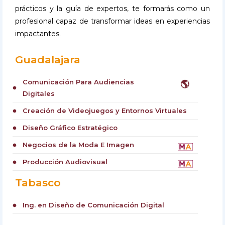
prácticos y la guía de expertos, te formarás como un
profesional capaz de transformar ideas en experiencias
impactantes.
Guadalajara
Comunicación Para Audiencias
🌎
circle
Digitales
Creación de Videojuegos y Entornos Virtuales
circle
Diseño Gráfico Estratégico
circle
Negocios de la Moda E Imagen
circle
Producción Audiovisual
circle
Tabasco
Ing. en Diseño de Comunicación Digital
circle