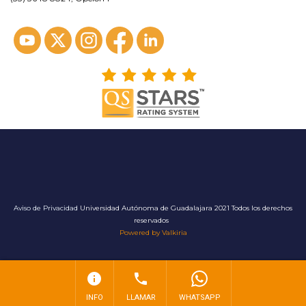
Aviso de Privacidad
Universidad Autónoma de Guadalajara 2021 Todos los derechos
reservados
Powered by Valkiria
info
phone
INFO
LLAMAR
WHATSAPP