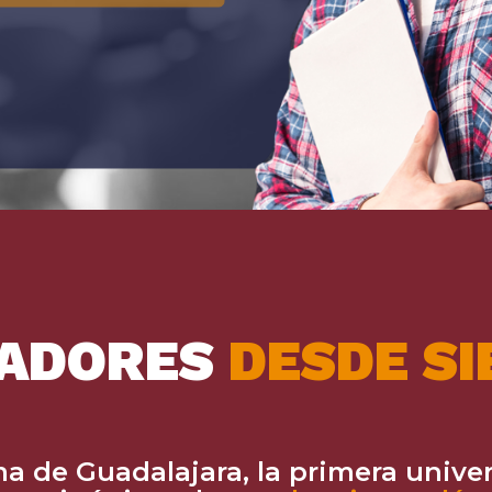
VADORES
DESDE S
a de Guadalajara, la
primera unive