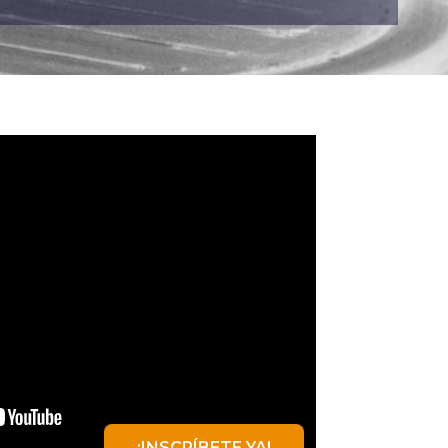
¡INSCRÍBETE YA!