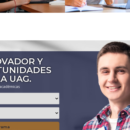
OVADOR Y
TUNIDADES
A UAG.
 académicas
grama