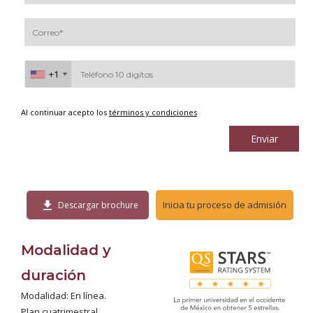
+1
+1
Al continuar acepto los
términos y condiciones
Enviar
download
Inicia tu proceso de admisión
Descargar brochure
Modalidad y
duración
Modalidad: En línea.
Plan cuatrimestral.