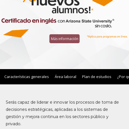
Más información
Características generales
Área laboral
Plan de estudios
¿Por q
Serás capaz de liderar e innovar los procesos de toma de
decisiones estratégicas, aplicadas a los sistemas de
gestión y mejora continua en los sectores público y
privado.