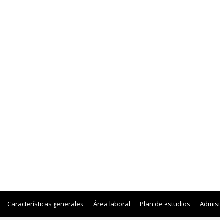
Características generales
Área laboral
Plan de estudios
Admis