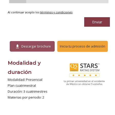
Al continuar acepto los
términos y condiciones
Enviar
download
Inicia tu proceso de admisión
Descargar brochure
Modalidad y
duración
Modalidad: Presencial
Plan cuatrimestral
Duración: 3 cuatrimestres
Materias por periodo: 2