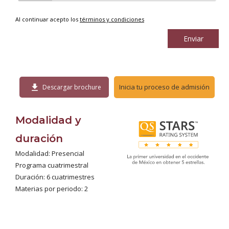
Al continuar acepto los
términos y condiciones
Enviar
download
Inicia tu proceso de admisión
Descargar brochure
Modalidad y
duración
Modalidad: Presencial
Programa cuatrimestral
Duración: 6 cuatrimestres
Materias por periodo: 2