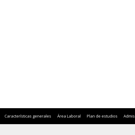
Características generales
Área Laboral
Plan de estudios
Admis