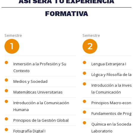
ASÍ SERÁ TU EXPERIENCIA
FORMATIVA
Semestre
Semestre
1
2
circle
circle
Inmersión a la Profesión y Su
Lengua Extranjera I
Contexto
circle
Lógica y Filosofía de la
circle
Medios y Sociedad
circle
Introducción a la Inves
circle
Matemáticas Universitarias
la Comunicación
circle
circle
Introducción a la Comunicación
Principios Macro-econ
Humana
circle
Fundamentos de Prog
circle
Principios de la Gestión Global
circle
Química en la Socieda
circle
Fotografía Digital I
Laboratorio