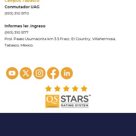
Campus Tabasco
Conmutador UAG
(993) 310 5170
Informes 1er. Ingreso
(993) 310 5177
Prol. Paseo Usumacinta km 3.5 Fracc. El Country, Villahermosa,
Tabasco, México.
ver en google maps*