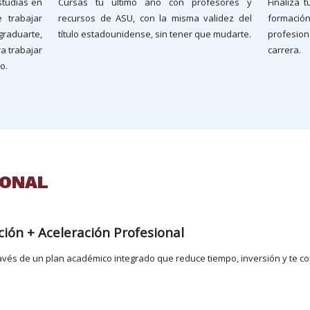
studias en
Cursas tu último año con profesores y
Finaliza 
 trabajar
recursos de ASU, con la misma validez del
formaci
graduarte,
título estadounidense, sin tener que mudarte.
profesio
a trabajar
carrera.
o.
IONAL
ción + Aceleración Profesional
través de un plan académico integrado que reduce tiempo, inversión y te co