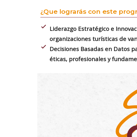
¿Que lograrás con este pro
check
Liderazgo Estratégico e Innovac
organizaciones turísticas de va
check
Decisiones Basadas en Datos pa
éticas, profesionales y fundam