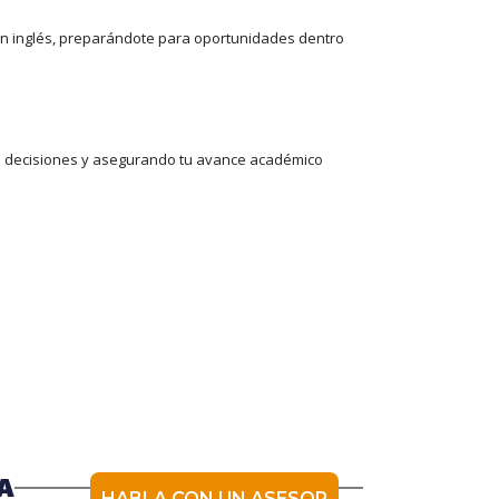
n inglés, preparándote para oportunidades dentro
 de decisiones y asegurando tu avance académico
A
HABLA CON UN ASESOR