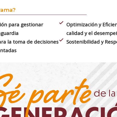
grama?
check
ión para gestionar
Optimización y Eficie
nguardia
calidad y el desempe
check
ra la toma de decisiones
Sostenibilidad y Resp
entadas