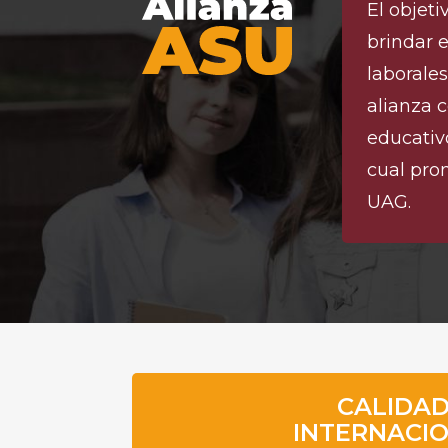
El objeti
brindar 
laborale
alianza 
educativ
cual pro
UAG.
CALIDA
INTERNACI