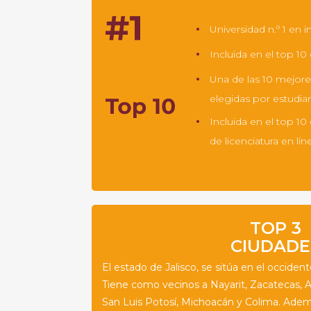
Universidad n.º 1 en 
Incluida en el top 1
Una de las 10 mejore
elegidas por estudia
Incluida en el top 1
de licenciatura en lí
TOP 3
CIUDADE
El estado de Jalisco, se sitúa en el occiden
Tiene como vecinos a Nayarit, Zacatecas, 
San Luis Potosí, Michoacán y Colima. Adem