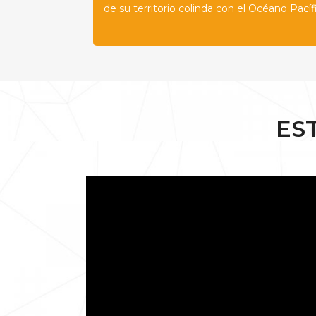
de su territorio colinda con el Océano Pacíf
ES