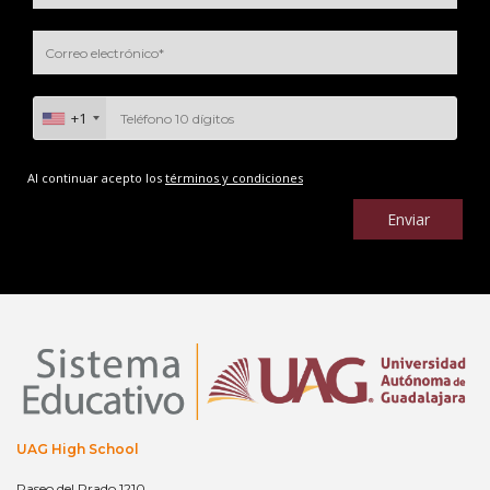
+1
Al continuar acepto los
términos y condiciones
Enviar
UAG High School
Paseo del Prado 1210,