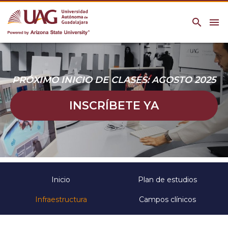
search
menu
PRÓXIMO INICIO DE CLASES: AGOSTO 2025
INSCRÍBETE YA
Inicio
Plan de estudios
Infraestructura
Campos clínicos