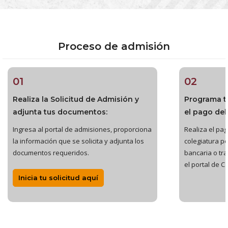
Proceso de admisión
01
02
Realiza la Solicitud de Admisión y
Programa t
adjunta tus documentos:
el pago del
Ingresa al portal de admisiones, proporciona
Realiza el pago
la información que se solicita y adjunta los
colegiatura po
documentos requeridos.
bancaria o tr
el portal de C
Inicia tu solicitud aquí