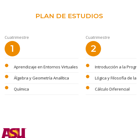
PLAN DE ESTUDIOS
Cuatrimestre
Cuatrimestre
1
2
circle
circle
Aprendizaje en Entornos Virtuales
Introducción a la Prog
circle
circle
Álgebra y Geometría Analítica
Lógica y Filosofía de la
circle
circle
Química
Cálculo Diferencial