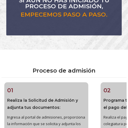
SI AÚN NO HAS INICIADO TU
PROCESO DE ADMISIÓN,
EMPECEMOS PASO A PASO.
Proceso de admisión
01
02
Realiza la Solicitud de Admisión y
Programa t
adjunta tus documentos:
el pago del
Ingresa al portal de admisiones, proporciona
Realiza el pago
la información que se solicita y adjunta los
colegiatura po