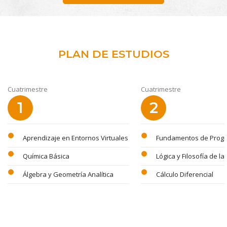
PLAN DE ESTUDIOS
Cuatrimestre
Cuatrimestre
1
2
circle
circle
Aprendizaje en Entornos Virtuales
Fundamentos de Prog
circle
circle
Química Básica
Lógica y Filosofía de la
circle
circle
Álgebra y Geometría Analítica
Cálculo Diferencial