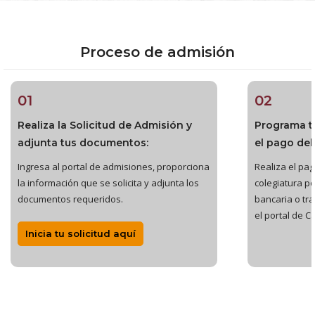
Proceso de admisión
01
02
Realiza la Solicitud de Admisión y
Programa t
adjunta tus documentos:
el pago del
Ingresa al portal de admisiones, proporciona
Realiza el pago
la información que se solicita y adjunta los
colegiatura po
documentos requeridos.
bancaria o tr
el portal de C
Inicia tu solicitud aquí