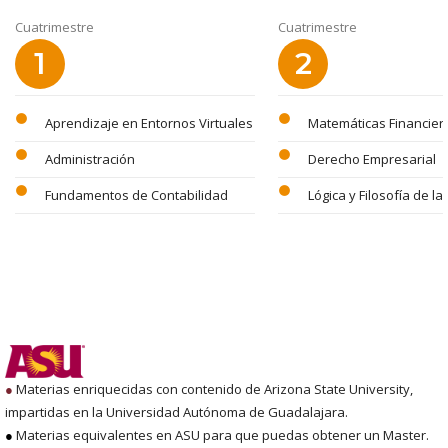
Cuatrimestre
Cuatrimestre
1
2
circle
circle
Aprendizaje en Entornos Virtuales
Matemáticas Financier
circle
circle
Administración
Derecho Empresarial
circle
circle
Fundamentos de Contabilidad
Lógica y Filosofía de la
●
Materias enriquecidas con contenido de Arizona State University,
impartidas en la Universidad Autónoma de Guadalajara.
●
Materias equivalentes en ASU para que puedas obtener un Master.