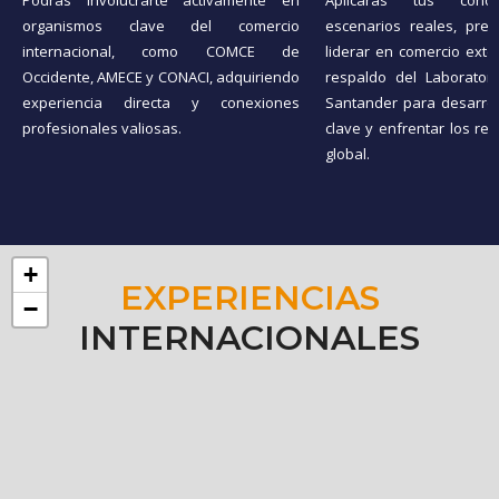
Podrás involucrarte activamente en
Aplicarás tus cono
organismos clave del comercio
escenarios reales, pre
internacional, como COMCE de
liderar en comercio exter
Occidente, AMECE y CONACI, adquiriendo
respaldo del Laborator
experiencia directa y conexiones
Santander para desarrol
profesionales valiosas.
clave y enfrentar los re
global.
+
EXPERIENCIAS
−
INTERNACIONALES