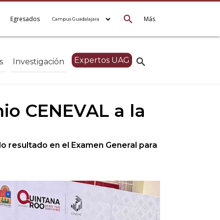
search
e
Egresados
Más
Expertos UAG
search
s
Investigación
mio CENEVAL a la
do resultado en el Examen General para