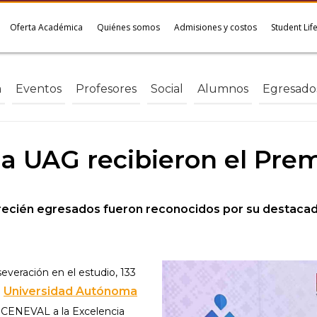
Oferta Académica
Quiénes somos
Admisiones y costos
Student Lif
a
Eventos
Profesores
Social
Alumnos
Egresado
la UAG recibieron el Pre
s recién egresados fueron reconocidos por su destaca
veración en el estudio, 133
Universidad Autónoma
a
 CENEVAL a la Excelencia