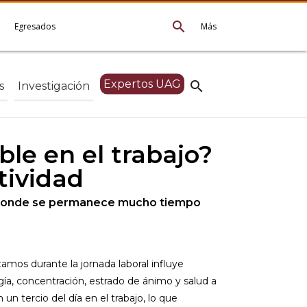
search
e
Egresados
Más
Expertos UAG
search
s
Investigación
le en el trabajo?
tividad
os donde se permanece mucho tiempo
mos durante la jornada laboral influye
ía, concentración, estrado de ánimo y salud a
un tercio del día en el trabajo, lo que