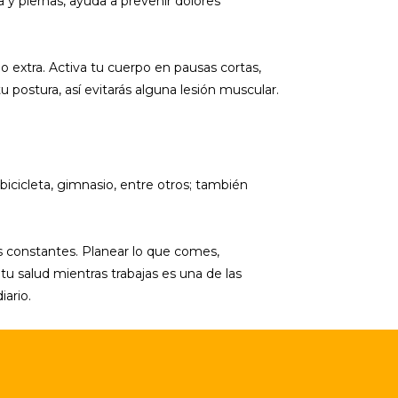
da y piernas, ayuda a prevenir dolores
po extra. Activa tu cuerpo en pausas cortas,
postura, así evitarás alguna lesión muscular.
bicicleta, gimnasio, entre otros; también
s constantes. Planear lo que comes,
u salud mientras trabajas es una de las
ario.