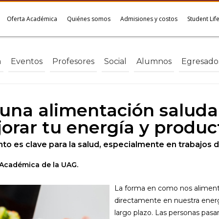
Oferta Académica
Quiénes somos
Admisiones y costos
Student Lif
a
Eventos
Profesores
Social
Alumnos
Egresado
na alimentación saludab
orar tu energía y produc
nto es clave para la salud, especialmente en trabaj
 Académica de la UAG.
La forma en como nos alimenta
directamente en nuestra energ
largo plazo. Las personas pasan 