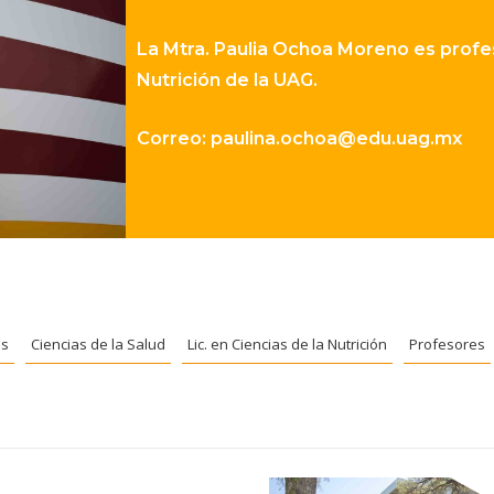
La Mtra. Paulia Ochoa Moreno es profes
Nutrición de la UAG.
Correo:
paulina.ochoa@edu.uag.mx
es
Ciencias de la Salud
Lic. en Ciencias de la Nutrición
Profesores