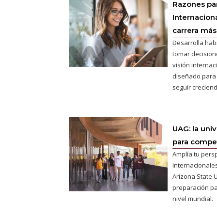
Razones pa
Internaciona
carrera más 
Desarrolla hab
tomar decisione
visión interna
diseñado para
seguir creciend
UAG: la uni
para competi
Amplía tu pers
internacionales
Arizona State U
preparación pa
nivel mundial.