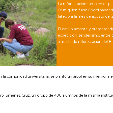
La reforestación también es pa
Cruz, quien fuera Coordinador 
falleció a finales de agosto del 
Él era un amante y promotor de 
expedición, senderismo, entre o
altruista de reforestación del B
la comunidad universitaria, se plantó un árbol en su memoria en e
tro. Jiménez Cruz, un grupo de 400 alumnos de la misma instituc