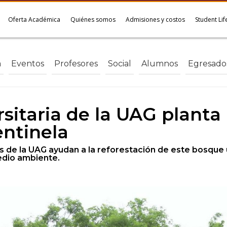
Oferta Académica
Quiénes somos
Admisiones y costos
Student Lif
a
Eventos
Profesores
Social
Alumnos
Egresado
itaria de la UAG planta
entinela
es de la UAG ayudan a la reforestación de este bosqu
edio ambiente.