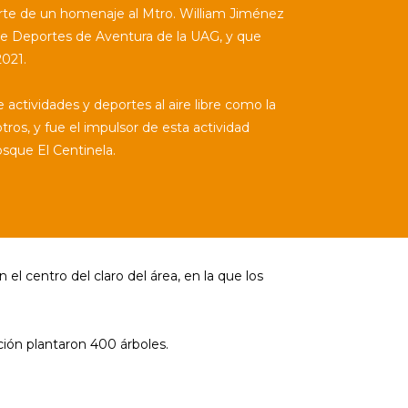
rte de un homenaje al Mtro. William Jiménez
de Deportes de Aventura de la UAG, y que
2021.
actividades y deportes al aire libre como la
tros, y fue el impulsor de esta actividad
osque El Centinela.
l centro del claro del área, en la que los
ión plantaron 400 árboles.