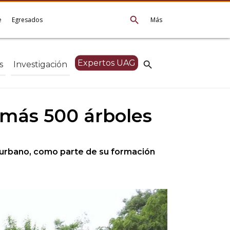
search
e
Egresados
Más
Expertos UAG
search
s
Investigación
 más 500 árboles
e urbano, como parte de su formación