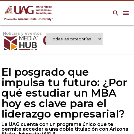
search
menu
Noticias y eventos
Expertos UAG
El posgrado que
impulsa tu futuro: ¿Por
qué estudiar un MBA
hoy es clave para el
liderazgo empresarial?
La UAG cuenta con un programa único que te
permite acceder a una doble titulación con Arizona
State University (ASU).