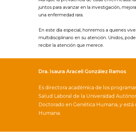
juntos para avanzar en la investigación, mejor
una enfermedad rara.
En este día especial, honremos a quienes viv
multidisciplinario en su atención. Unidos, pod
recibir la atención que merece.
Dra. Isaura Araceli González Ramos
Es directora académica de los programas 
Salud Laboral de la Universidad Autóno
Doctorado en Genética Humana, y está c
Humana.