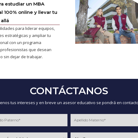
ra estudiar un MBA
l 100% online y llevar tu
allá
ilidades para liderar equipos,
s estratégicas y ampliar tu
cional con un programa
 profesionistas que desean
o sin dejar de trabajar.
CONTÁCTANOS
nos tus intereses y en breve un asesor educativo se pondrá en contacto