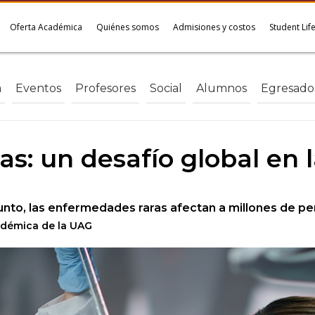
Oferta Académica
Quiénes somos
Admisiones y costos
Student Lif
a
Eventos
Profesores
Social
Alumnos
Egresado
s: un desafío global en 
junto, las enfermedades raras afectan a millones de p
cadémica de la UAG