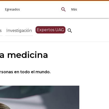
search
e
Egresados
Más
Expertos UAG
search
s
Investigación
la medicina
ersonas en todo el mundo.