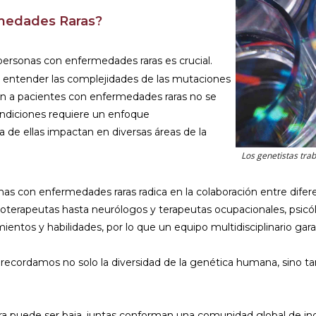
rmedades Raras?
personas con enfermedades raras es crucial.
y entender las complejidades de las mutaciones
ión a pacientes con enfermedades raras no se
condiciones requiere un enfoque
ía de ellas impactan en diversas áreas de la
Los genetistas tra
onas con enfermedades raras radica en la colaboración entre dife
isioterapeutas hasta neurólogos y terapeutas ocupacionales, psicó
ntos y habilidades, por lo que un equipo multidisciplinario gar
 recordamos no solo la diversidad de la genética humana, sino t
 puede ser baja, juntas conforman una comunidad global de indiv