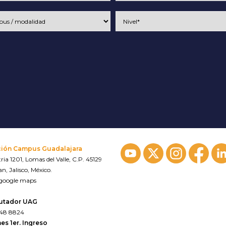
ción Campus Guadalajara
ria 1201, Lomas del Valle, C.P. 45129
n, Jalisco, México.
 google maps
utador UAG
648 8824
es 1er. Ingreso