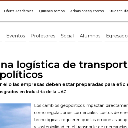
Oferta Académica
Quiénes somos
Admisiones y costos
Student Lif
a
Eventos
Profesores
Social
Alumnos
Egresado
na logística de transporte
olíticos
 ello las empresas deben estar preparadas para eficie
Posgrados en Industria de la UAG
Los cambios geopolíticos impactan directamente
como regulaciones comerciales, costos de ene
tecnológicas, requieren que las empresas adapte
y sostenibilidad en el transporte de mercancías.