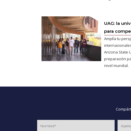
UAG: la uni
para competi
Amplía tu pers
internacionales
Arizona State U
preparación pa
nivel mundial.
Compárte