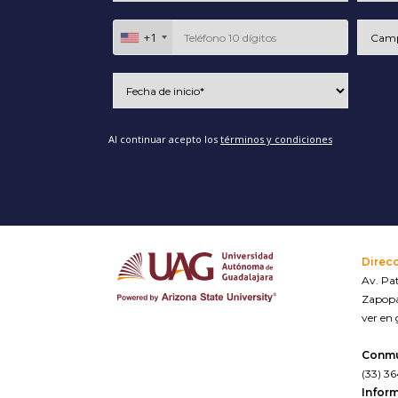
+1
Al continuar acepto los
términos y condiciones
Direc
Av. Pat
Zapopa
ver en
Conm
(33) 3
Inform