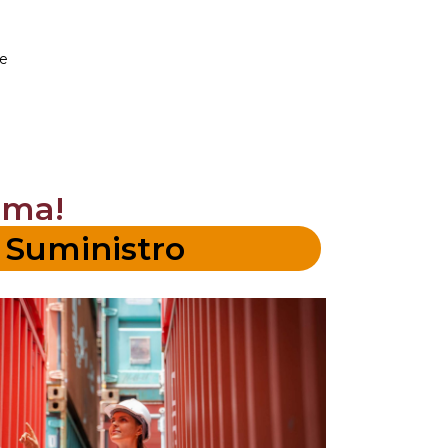
te
ama!
 Suministro