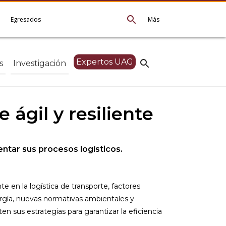
search
e
Egresados
Más
Expertos UAG
search
s
Investigación
 ágil y resiliente
ntar sus procesos logísticos.
 en la logística de transporte, factores
rgía, nuevas normativas ambientales y
n sus estrategias para garantizar la eficiencia