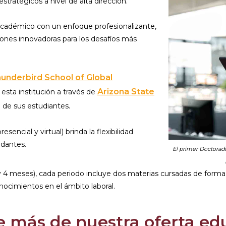
stratégicos a nivel de alta dirección.
 académico con un enfoque profesionalizante,
iones innovadoras para los desafíos más
underbird School of Global
Arizona State
esta institución a través de
l de sus estudiantes.
encial y virtual) brinda la flexibilidad
dantes.
El primer Doctorad
 4 meses), cada periodo incluye dos materias cursadas de forma
nocimientos en el ámbito laboral.
e más de nuestra oferta edu