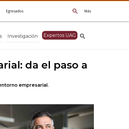
search
e
Egresados
Más
Expertos UAG
search
s
Investigación
ial: da el paso a
entorno empresarial.