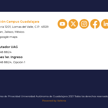
ción Campus Guadalajara
ria 1201, Lomas del Valle, C.P. 45129
n, Jalisco, México.
 google maps
utador UAG
648 8824
es 1er. Ingreso
648 8824, Opción 1
iso de Privacidad
Universidad Autónoma de Guadalajara 2021 Todos los derechos reservad
Powered by Valkiria