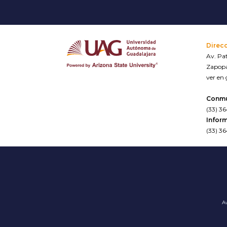
Direc
Av. Pat
Zapopa
ver en
Conm
(33) 3
Inform
(33) 3
Av