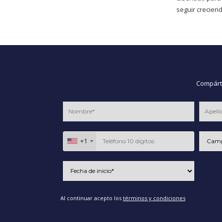
seguir creciend
Compárte
+1
Al continuar acepto los
términos y condiciones