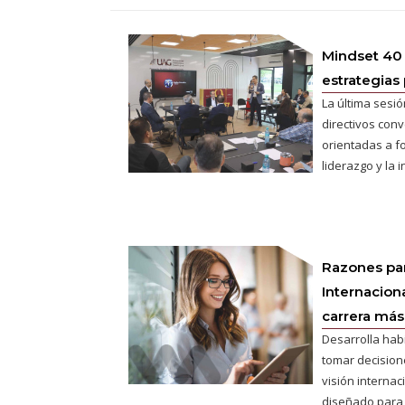
Mindset 40
estrategias 
La última sesió
directivos conv
orientadas a fo
liderazgo y la 
Razones pa
Internaciona
carrera más 
Desarrolla hab
tomar decisione
visión interna
diseñado para