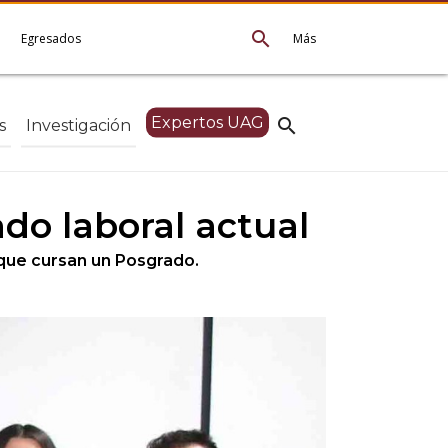
search
e
Egresados
Más
Expertos UAG
search
s
Investigación
do laboral actual
 que cursan un Posgrado.