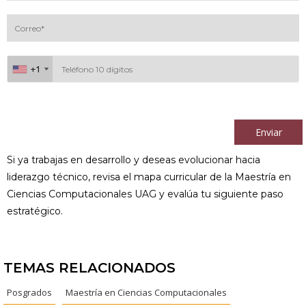
+1
+1
Al continuar acepto los
términos y condiciones
Enviar
Si ya trabajas en desarrollo y deseas evolucionar hacia
liderazgo técnico, revisa el mapa curricular de la Maestría en
Ciencias Computacionales UAG y evalúa tu siguiente paso
estratégico.
TEMAS RELACIONADOS
Posgrados
Maestría en Ciencias Computacionales