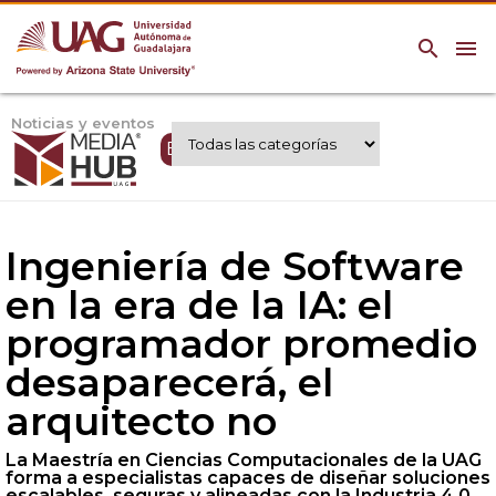
search
menu
Noticias y eventos
Expertos UAG
Ingeniería de Software
en la era de la IA: el
programador promedio
desaparecerá, el
arquitecto no
La Maestría en Ciencias Computacionales de la UAG
forma a especialistas capaces de diseñar soluciones
escalables, seguras y alineadas con la Industria 4.0.