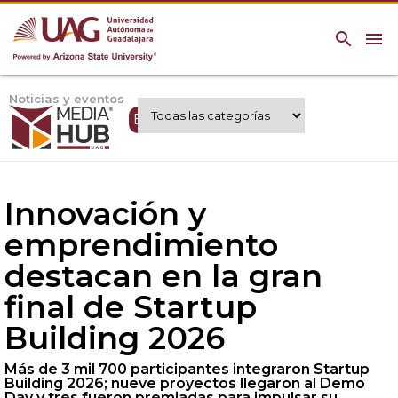
search
menu
Noticias y eventos
Expertos UAG
Innovación y
emprendimiento
destacan en la gran
final de Startup
Building 2026
Más de 3 mil 700 participantes integraron Startup
Building 2026; nueve proyectos llegaron al Demo
Day y tres fueron premiadas para impulsar su