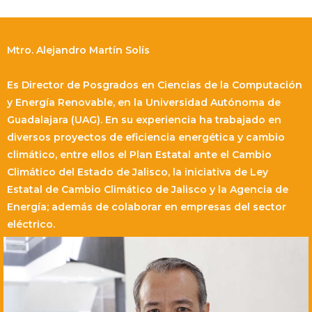
Mtro. Alejandro Martín Solís
Es Director de Posgrados en Ciencias de la Computación
y Energía Renovable, en la Universidad Autónoma de
Guadalajara (UAG). En su experiencia ha trabajado en
diversos proyectos de eficiencia energética y cambio
climático, entre ellos el Plan Estatal ante el Cambio
Climático del Estado de Jalisco, la iniciativa de Ley
Estatal de Cambio Climático de Jalisco y la Agencia de
Energía; además de colaborar en empresas del sector
eléctrico.