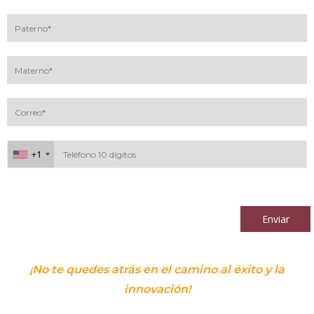
+1
+1
Al continuar acepto los
términos y condiciones
Enviar
¡No te quedes atrás en el camino al éxito y la
innovación!