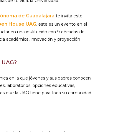
las de tu vida: la Universidad.
tónoma de Guadalajara
te invita este
en House UAG
, este es un evento en el
tudiar en una institución con 9 décadas de
ncia académica, innovación y proyección
e UAG?
nica en la que jóvenes y sus padres conocen
es, laboratorios, opciones educativas,
les que la UAG tiene para toda su comunidad