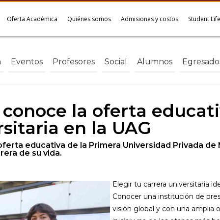
Oferta Académica
Quiénes somos
Admisiones y costos
Student Lif
a
Eventos
Profesores
Social
Alumnos
Egresado
onoce la oferta educativ
rsitaria en la UAG
oferta educativa de la Primera Universidad Privada de 
rera de su vida.
Elegir tu carrera universitaria i
Conocer una institución de pres
visión global y con una amplia o