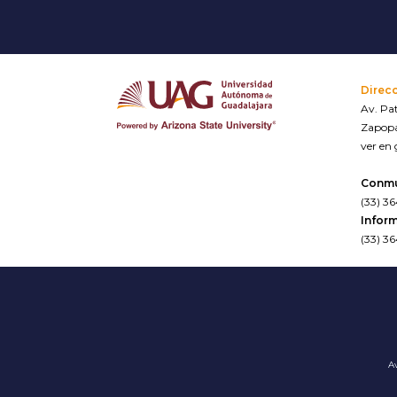
Direc
Av. Pat
Zapopa
ver en
Conm
(33) 3
Inform
(33) 3
Av