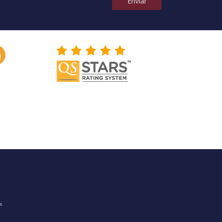
Enviar
os