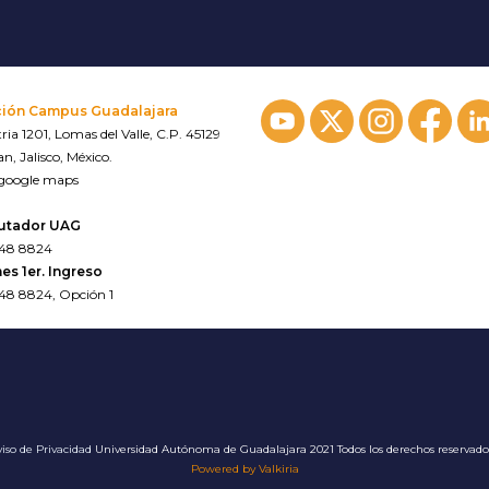
ción Campus Guadalajara
ria 1201, Lomas del Valle, C.P. 45129
n, Jalisco, México.
 google maps
utador UAG
648 8824
es 1er. Ingreso
648 8824, Opción 1
iso de Privacidad
Universidad Autónoma de Guadalajara 2021 Todos los derechos reservad
Powered by Valkiria