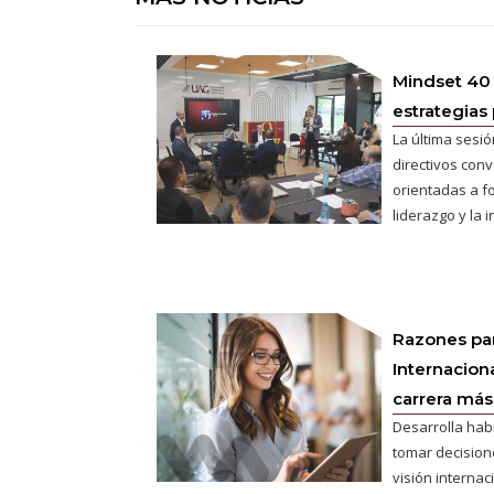
Mindset 40
estrategias 
La última sesió
directivos conv
orientadas a fo
liderazgo y la 
Razones pa
Internaciona
carrera más 
Desarrolla hab
tomar decisione
visión interna