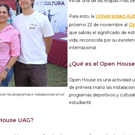
iniciar una de las etapas más bel
Universidad Au
Para esto, la
Op
próximo 22 de noviembre al
que sabrás el significado de es
vida, reconocida por su excele
internacional.
¿Qué es el Open Hous
Open House es una actividad ú
de primera mano las instalacion
cer los programas e instalaciones en el
programas deportivos y cultura
estudiantil.
n House UAG?