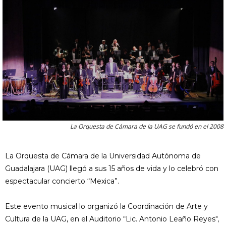
La Orquesta de Cámara de la UAG se fundó en el 2008
La Orquesta de Cámara de la Universidad Autónoma de
Guadalajara (UAG) llegó a sus 15 años de vida y lo celebró con
espectacular concierto “Mexica”.
Este evento musical lo organizó la Coordinación de Arte y
Cultura de la UAG, en el Auditorio “Lic. Antonio Leaño Reyes",