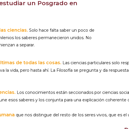
 estudiar un Posgrado en
Al continuar acepto 
las ciencias.
Solo hace falta saber un poco de
 milenios los saberes permanecieron unidos. No
mienzan a separar.
últimas de todas las cosas.
Las ciencias particulares solo res
va la vida, pero hasta ahí. La Filosofía se pregunta y da respuesta
encias.
Los conocimientos están seccionados por ciencias social
 une esos saberes y los conjunta para una explicación coherente d
 humana
que nos distingue del resto de los seres vivos, que es el 