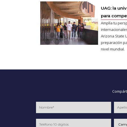
UAG: la uni
para competi
Amplía tu pers
internacionales
Arizona State U
preparación pa
nivel mundial.
Compárte