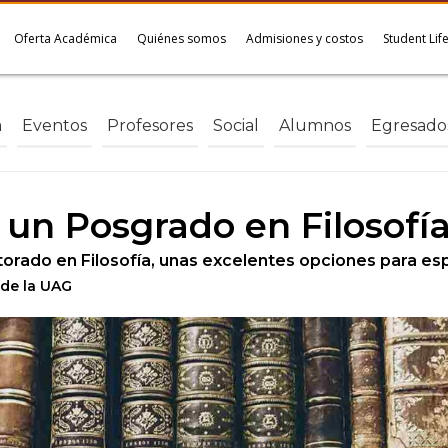
Oferta Académica
Quiénes somos
Admisiones y costos
Student Lif
a
Eventos
Profesores
Social
Alumnos
Egresado
 un Posgrado en Filosofí
orado en Filosofía, unas excelentes opciones para esp
 de la UAG