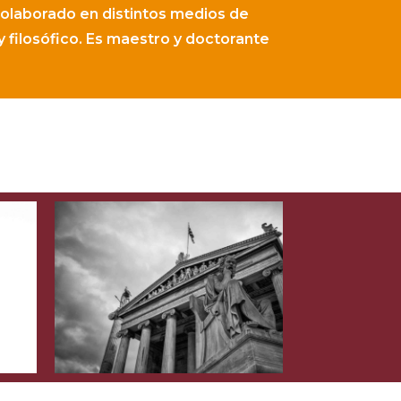
colaborado en distintos medios de
y filosófico. Es maestro y doctorante