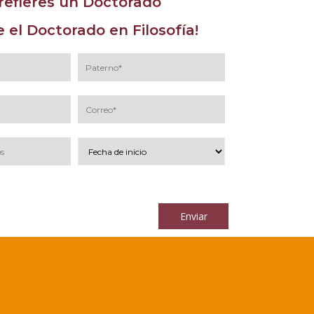
refieres un Doctorado
 el Doctorado en Filosofía!
los
términos y condiciones
Enviar