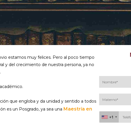
bvio estamos muy felices. Pero al poco tiempo
l y del crecimiento de nuestra persona, ya no
.
 académico.
ción que engloba y da unidad y sentido a todos
Maestría en
ción es un Posgrado, ya sea una
+1
+1
+1