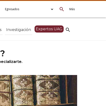
search
e
Egresados
Más
Expertos UAG
search
s
Investigación
a?
ecializarte.