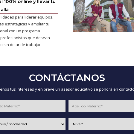
l 100% online y llevar tu
allá
ilidades para liderar equipos,
s estratégicas y ampliar tu
cional con un programa
 profesionistas que desean
o sin dejar de trabajar.
CONTÁCTANOS
nos tus intereses y en breve un asesor educativo se pondrá en contacto