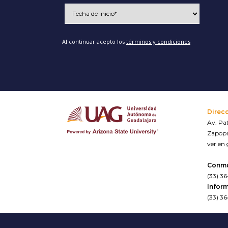
Al continuar acepto los
términos y condiciones
Direc
Av. Pat
Zapopa
ver en
Conm
(33) 3
Inform
(33) 3