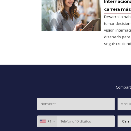
Internaciona
carrera más 
Desarrolla hab
tomar decisione
visión interna
diseñado para
seguir creciend
Compárte
+1