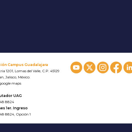
ción Campus Guadalajara
ria 1201, Lomas del Valle, C.P. 45129
n, Jalisco, México.
 google maps
utador UAG
648 8824
es 1er. Ingreso
648 8824, Opción 1