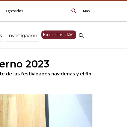
search
e
Egresados
Más
Expertos UAG
search
s
Investigación
ierno 2023
 de las festividades navideñas y el fin