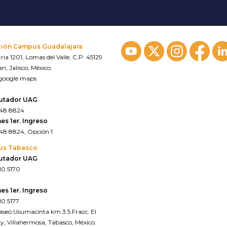
ción Campus Guadalajara
ria 1201, Lomas del Valle, C.P. 45129
n, Jalisco, México.
 google maps
utador UAG
648 8824
es 1er. Ingreso
648 8824, Opción 1
us Tabasco
utador UAG
10 5170
es 1er. Ingreso
10 5177
Paseo Usumacinta km 3.5 Fracc. El
y, Villahermosa, Tabasco, México.