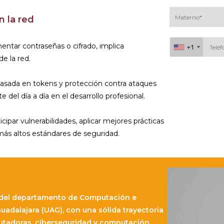
 la red
entar contraseñas o cifrado, implica
+1
+1
e la red.
Al continuar acepto 
sada en tokens y protección contra ataques
del día a día en el desarrollo profesional.
ipar vulnerabilidades, aplicar mejores prácticas
más altos estándares de seguridad.
r del departamento de Computación e
uadalajara (UAG), con una sólida trayectoria
tadoras, ciberseguridad y computación.