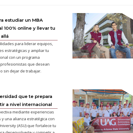
ra estudiar un MBA
l 100% online y llevar tu
allá
ilidades para liderar equipos,
s estratégicas y ampliar tu
cional con un programa
 profesionistas que desean
o sin dejar de trabajar.
versidad que te prepara
r a nivel internacional
pectiva mediante experiencias
 y una alianza estratégica con
niversity (ASU) que fortalece tu
ra desenvolverte y competir a