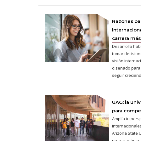
Razones pa
Internaciona
carrera más 
Desarrolla hab
tomar decisione
visión interna
diseñado para
seguir creciend
UAG: la uni
para competi
Amplía tu pers
internacionales
Arizona State U
preparación pa