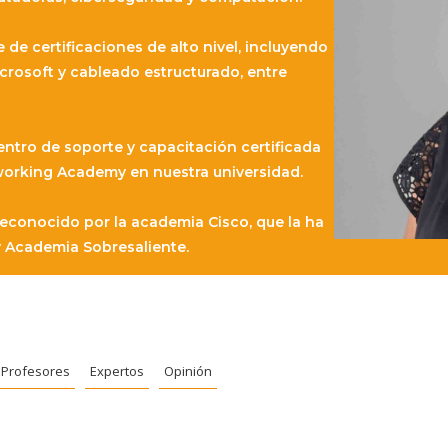
de certificaciones de alto nivel, incluyendo
icrosoft y cableado estructurado, entre
entro de soporte y capacitación certificada
orking Academy en nuestra universidad.
econocido por la academia Cisco, que la ha
 Academia Sobresaliente.
Profesores
Expertos
Opinión