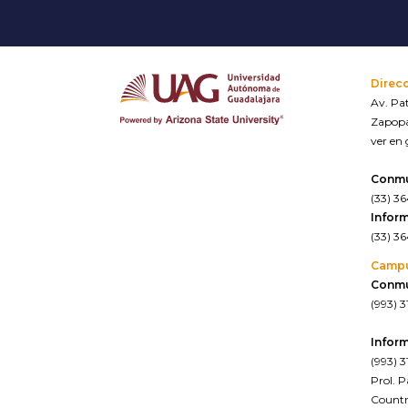
Direc
Av. Pat
Zapopa
ver en
Conm
(33) 3
Inform
(33) 3
Camp
Conm
(993) 3
Inform
(993) 3
Prol. 
Countr