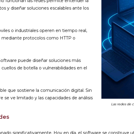
o funcionan las redes permite entender la
os y diseñar soluciones escalables ante los
viles o industriales operen en tiempo real,
en mediante protocolos como HTTP o
 Software puede diseñar soluciones más
 cuellos de botella o vulnerabilidades en el
sible que sostiene la comunicación digital. Sin
re se ve limitado y las capacidades de análisis
Las redes de c
edes
nado significativamente. Hoy en día, el software se construye ut