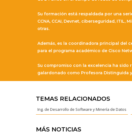
Su formación está respaldada por una serie 
CCNA, CCAI, Devnet, ciberseguridad, ITIL, M
otras.
Además, es la coordinadora principal del c
para el programa académico de Cisco Netw
Su compromiso con la excelencia ha sido r
galardonado como Profesora Distinguida y
TEMAS RELACIONADOS
Ing. de Desarrollo de Software y Minería de Datos
MÁS NOTICIAS