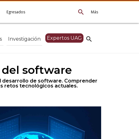
search
e
Egresados
Más
Expertos UAG
search
s
Investigación
 del software
el desarrollo de software. Comprender
s retos tecnológicos actuales.