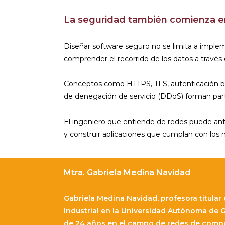
La seguridad también comienza en
Diseñar software seguro no se limita a implem
comprender el recorrido de los datos a través d
Conceptos como HTTPS, TLS, autenticación ba
de denegación de servicio (DDoS) forman parte 
El ingeniero que entiende de redes puede antic
y construir aplicaciones que cumplan con los 
Mtra. Gabriela Medina Navidad
Gabriela Medina Navidad, profesora titula
Industrial en la Universidad Autónoma de G
de 24 años en el campo de redes de compu