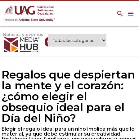
search
menu
Noticias y eventos
Expertos UAG
Regalos que despiertan
la mente y el corazón:
¿cómo elegir el
obsequio ideal para el
Día del Niño?
Elegir el regalo ideal para un niño implica más que lo
material, ya que debe estimular su creatividad,
fortalecer lazos familiares, enseñar valores y apoyar