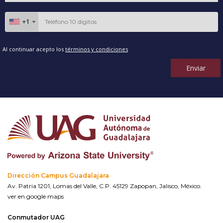
+1
+1
Al continuar acepto los
términos y condiciones
Enviar
Dirección Campus Guadalajara
Av. Patria 1201, Lomas del Valle, C.P. 45129 Zapopan, Jalisco, México.
ver en google maps
Conmutador UAG