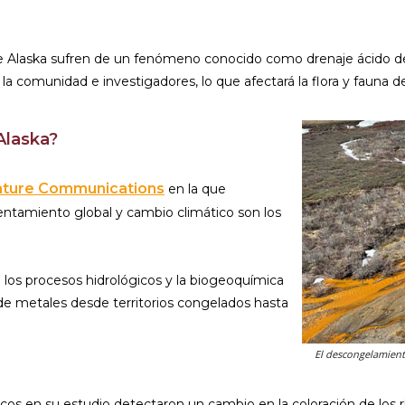
de Alaska sufren de un fenómeno conocido como drenaje ácido d
la comunidad e investigadores, lo que afectará la flora y fauna de
Alaska?
ture Communications
en la que
entamiento global y cambio climático son los
 los procesos hidrológicos y la biogeoquímica
 de metales desde territorios congelados hasta
El descongelamiento
cos en su estudio detectaron un cambio en la coloración de los rí