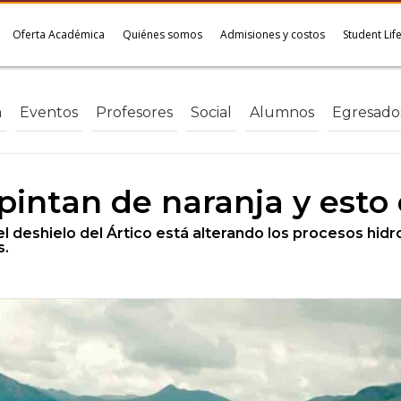
Oferta Académica
Quiénes somos
Admisiones y costos
Student Lif
a
Eventos
Profesores
Social
Alumnos
Egresado
 pintan de naranja y est
 el deshielo del Ártico está alterando los procesos hid
s.