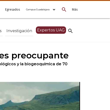
search
e
Egresados
Más
Expertos UAG
search
s
Investigación
o es preocupante
rológicos y la biogeoquímica de 70