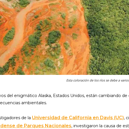
Esta coloración de los ríos se debe a varios
royos del enigmático Alaska, Estados Unidos, están cambiando de c
secuencias ambientales.
Universidad de California en Davis (UC)
stigadores de la
, 
idense de Parques Nacionales
, investigaron la causa de e