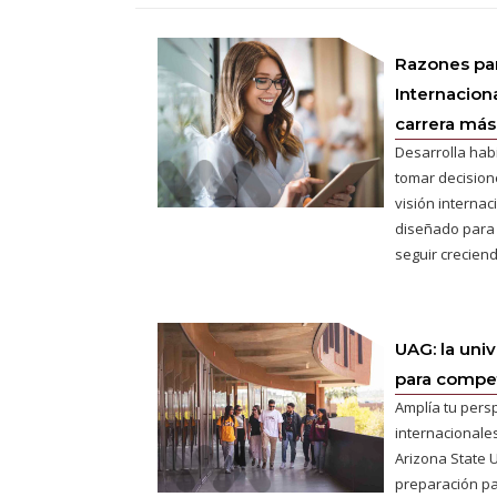
Razones pa
Internaciona
carrera más 
Desarrolla hab
tomar decisione
visión interna
diseñado para
seguir creciend
UAG: la uni
para competi
Amplía tu pers
internacionales
Arizona State U
preparación pa