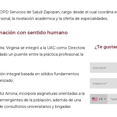
OPD Servicios de Salud Zapopan, cargo desde el cual coordina el
sonal, la nivelación académica y la oferta de especialidades.
rmación con sentido humano
¿Te gustar
 Dra. Virginia se integró a la UAG como Directora
ado un puente entre la práctica profesional, la
ón integral basada en sólidos fundamentos
anizado.
rtiz Arrona, incorpora asignaturas orientadas a la
+1
+1
es emergentes de la población, además de una
e consultorios universitarios y brigadas
Al continuar acepto