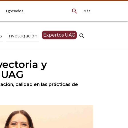
search
e
Egresados
Más
Expertos UAG
search
s
Investigación
yectoria y
a UAG
ación, calidad en las prácticas de