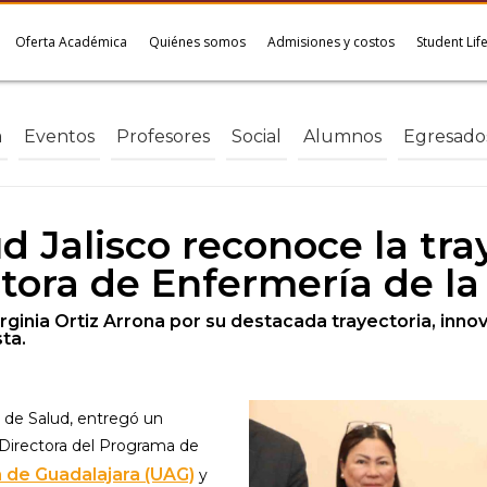
Oferta Académica
Quiénes somos
Admisiones y costos
Student Lif
a
Eventos
Profesores
Social
Alumnos
Egresado
d Jalisco reconoce la tra
ctora de Enfermería de l
rginia Ortiz Arrona por su destacada trayectoria, innov
ta.
a de Salud, entregó un
, Directora del Programa de
 de Guadalajara (UAG)
y