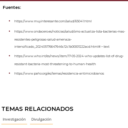
Fuentes:
https://www.muyinteresante.com/salud/65041.html
https://www.ondacero.es/noticias/salud/oms-actualiza-lista-bacterias-mas-
resistentes-peligrosas-salud-amenaza-
intensificado_202405176647646c12c1b00001222acd.html#:~:text
https://www.who.int/es/news/item/17-05-2024-who-updates-list-of-drug-
resistant-bacteria-most-threatening-to-human-health
https://www.paho.org/es/temas/resistencia-antimicrobianos
TEMAS RELACIONADOS
Investigación
Divulgación